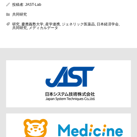
投稿者:
JAST-Lab
共同研究
研究
,
慶應義塾大学
,
産学連携
,
ジェネリック医薬品
,
日本経済学会
,
共同研究
,
メディカルデータ