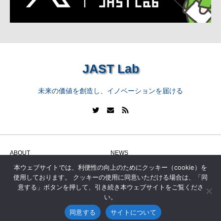
JAST Lab
未来の価値を創造し、イノベーションを届ける
ABOUT
NEWS
本ウェブサイトでは、利便性の向上のためにクッキー（cookie）を
WORK
SERVICE
使用しております。 クッキーの使用に同意いただける場合は、「同
DATA
CONTACT
意する」ボタンを押して、引き続き本ウェブサイトをご覧くださ
い。
同意する
サイトについて
Copyright (C) Japan System Techniques Co.,Ltd. All Rights Reserved.