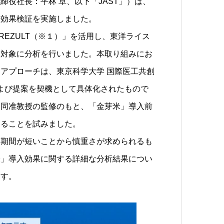
役社長：平林 卓、以下「JAST」）は、
た効果検証を実施しました。
REZULT（※１）」を活用し、東洋ライス
を対象に分析を行いました。本取り組みにお
アプローチは、東京科学大学 国際医工共創
および提案を契機として具体化されたもので
、同准教授の監修のもと、「金芽米」導入前
えることを試みました。
期間が短いことから慎重さが求められるも
米」導入効果に関する詳細な分析結果につい
ます。