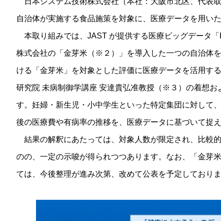
日本システム技術株式会社（本社：大阪市北区、代表取締
自治体が実施する食品施策を対象に、医療データを用い
本取り組みでは、JAST が提供する医療ビッグデータ「
株式会社の「金芽米（※２）」を導入した一つの自治体
ける「金芽米」を対象とした評価に医療データを活用する
研究院 未病制御学講座 安達貴弘准教授（※３）の着想
す。妊婦・新生児・小中学生といった特定集団に対して
後の医療費や有病率の推移を、医療データに基づいて捉
結果の解釈にあたっては、対象人数が限定され、比較的
のの、一定の示唆が得られつつあります。なお、「金芽
ては、今後整理が進み次第、改めて公表を予定しており