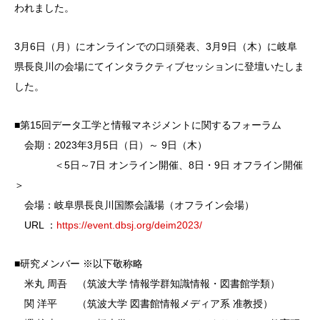
われました。
3月6日（月）にオンラインでの口頭発表、3月9日（木）に岐阜
県長良川の会場にてインタラクティブセッションに登壇いたしま
した。
■第15回データ工学と情報マネジメントに関するフォーラム
会期：2023年3月5日（日）～ 9日（木）
＜5日～7日 オンライン開催、8日・9日 オフライン開催
＞
会場：岐阜県長良川国際会議場（オフライン会場）
URL ：
https://event.dbsj.org/deim2023/
■研究メンバー ※以下敬称略
米丸 周吾 （筑波大学 情報学群知識情報・図書館学類）
関 洋平 （筑波大学 図書館情報メディア系 准教授）