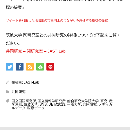
標の提案』
ツイートを利用した地域別の市民同士のつながりを評価する指標の提案
筑波大学 関研究室との共同研究の詳細については下記をご覧く
ださい。
共同研究 – 関研究室 – JAST Lab
投稿者:
JAST-Lab
共同研究
国立国語研究所
,
国立情報学研究所
,
総合研究大学院大学
,
研究
,
産
学連携
,
筑波大学
,
SNS
,
DEIM2023
,
一橋大学
,
共同研究
,
メディカ
ルデータ
,
医療データ