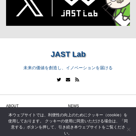
JAST Lab
未来の価値を創造し、イノベーションを届ける
ABOUT
NEWS
本ウェブサイトでは、利便性の向上のためにクッキー（cookie）を
WORK
SERVICE
使用しております。 クッキーの使用に同意いただける場合は、「同
DATA
CONTACT
意する」ボタンを押して、引き続き本ウェブサイトをご覧くださ
い。