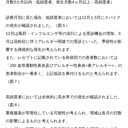
月数3カ月以内：低頻度者、発生月数4ヵ月以上：高頻度者）
診療月別に見た場合、低頻度者においては12月と3月にスパイク
の発生が確認されました。（図５）
12月は風邪・インフルエンザ等の流行による受診機会の増加、3
月は花粉症に伴うアレルギー関連での受診といった、季節性が影
響する偶発的な発生が考えられます。
また、レセプトに記載されている疾病別での患者数においては
「J30 血管運動性鼻炎及びアレルギー性鼻炎<鼻アレルギー>」の
患者割合が一番多く、上記仮説を裏付けるものと考えられます。
（図７）
高頻度者においては全体的に高水準での発生が確認されました。
（図６）
重複服薬が常態化している可能性が考えられ、増減は各月の日数
の影響によるものと考えられます。