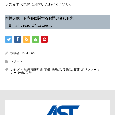
レスまでお気軽にお問い合わせください。
本件レポート内容に関するお問い合わせ先
E-mail：rezult@jast.co.jp
投稿者:
JAST-Lab
レポート
レセプト
,
診療報酬明細
,
薬価
,
先発品
,
後発品
,
服薬
,
ポリファーマ
シー
,
外来
,
受診