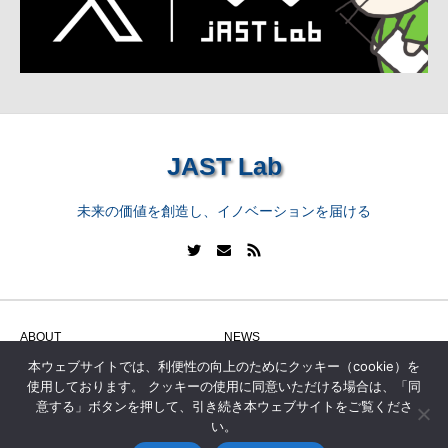
JAST Lab
未来の価値を創造し、イノベーションを届ける
ABOUT
NEWS
本ウェブサイトでは、利便性の向上のためにクッキー（cookie）を
WORK
SERVICE
使用しております。 クッキーの使用に同意いただける場合は、「同
DATA
CONTACT
意する」ボタンを押して、引き続き本ウェブサイトをご覧くださ
い。