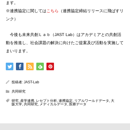
ます。
※連携協定に関しては
こちら
（連携協定締結リリースに飛ばすリ
ンク）
今後も未来共創Ｌａｂ（JAST Lab）はアカデミアとの共創活
動を推進し、社会課題の解決に向けたご提案及び活動を実施して
まいります。
投稿者:
JAST-Lab
共同研究
研究
,
産学連携
,
レセプト分析
,
連携協定
,
リアルワールドデータ
,
大
阪大学
,
共同研究
,
メディカルデータ
,
医療データ