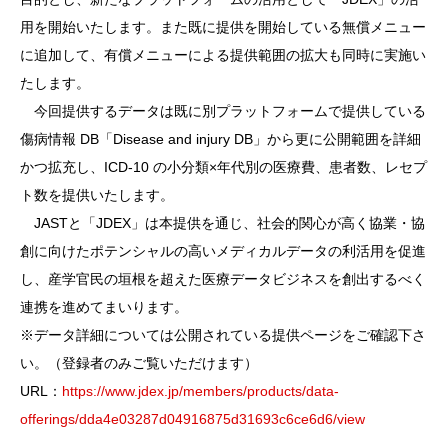
用を開始いたします。また既に提供を開始している無償メニュー
に追加して、有償メニューによる提供範囲の拡大も同時に実施い
たします。
今回提供するデータは既に別プラットフォームで提供している
傷病情報 DB「Disease and injury DB」から更に公開範囲を詳細
かつ拡充し、ICD-10 の小分類×年代別の医療費、患者数、レセプ
ト数を提供いたします。
JASTと「JDEX」は本提供を通じ、社会的関心が高く協業・協
創に向けたポテンシャルの高いメディカルデータの利活用を促進
し、産学官民の垣根を超えた医療データビジネスを創出するべく
連携を進めてまいります。
※データ詳細については公開されている提供ページをご確認下さ
い。（登録者のみご覧いただけます）
URL：
https://www.jdex.jp/members/products/data-
offerings/dda4e03287d04916875d31693c6ce6d6/view