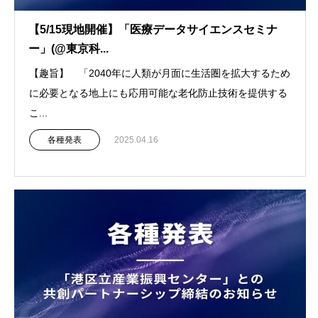
【5/15現地開催】「医療データサイエンスセミナ
ー」(@東京科...
【趣旨】 「2040年に人類が月面に生活圏を拡大するため
に必要となる地上にも応用可能な老化防止技術を提供する
こ...
各種発表
2025.04.16